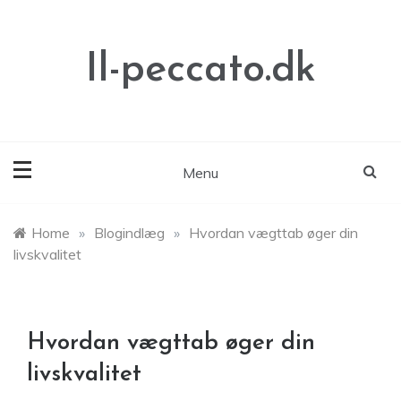
Skip
to
content
Il-peccato.dk
Menu
Home
»
Blogindlæg
»
Hvordan vægttab øger din
livskvalitet
Hvordan vægttab øger din
livskvalitet